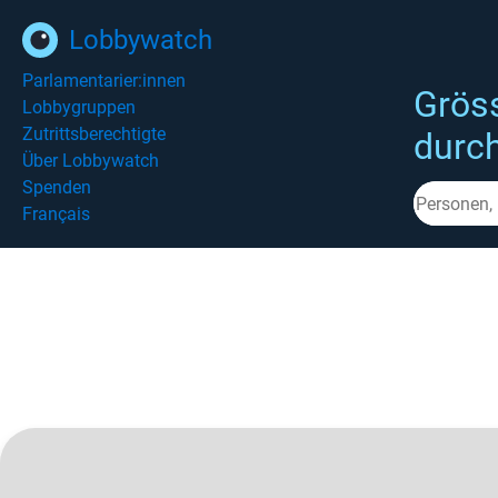
Lobbywatch
Parlamentarier:innen
Grös
Lobbygruppen
Zutrittsberechtigte
durc
Über Lobbywatch
Spenden
Français