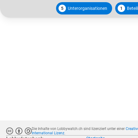
5
Unterorganisationen
1
Betei
Die Inhalte von Lobbywatch.ch sind lizenziert unter einer
Creati
International Lizenz
.