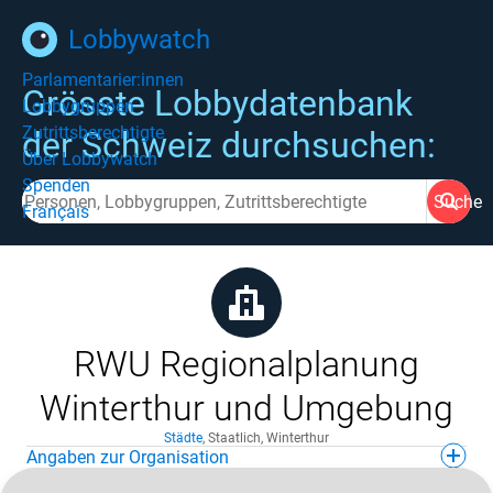
Lobbywatch
Parlamentarier:innen
Grösste Lobbydatenbank
Lobbygruppen
Zutrittsberechtigte
der Schweiz durchsuchen:
Über Lobbywatch
Spenden
Suche
Français
RWU Regionalplanung
Winterthur und Umgebung
Städte
,
Staatlich
,
Winterthur
Angaben zur Organisation