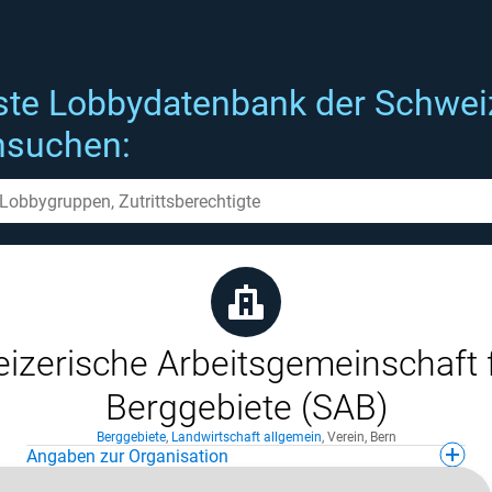
ste Lobbydatenbank der Schwei
hsuchen:
izerische Arbeitsgemeinschaft f
Berggebiete (SAB)
Berggebiete
,
Landwirtschaft allgemein
,
Verein
,
Bern
Angaben zur Organisation