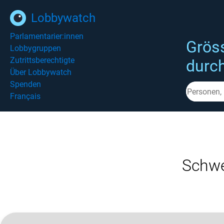
Lobbywatch
Parlamentarier:innen
Grös
Lobbygruppen
Zutrittsberechtigte
durc
Über Lobbywatch
Spenden
Français
Schwe