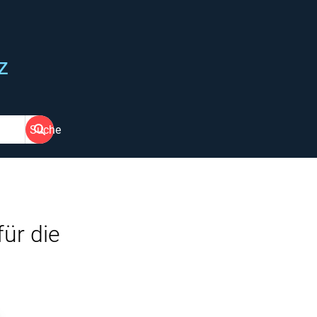
z
Suche
ür die