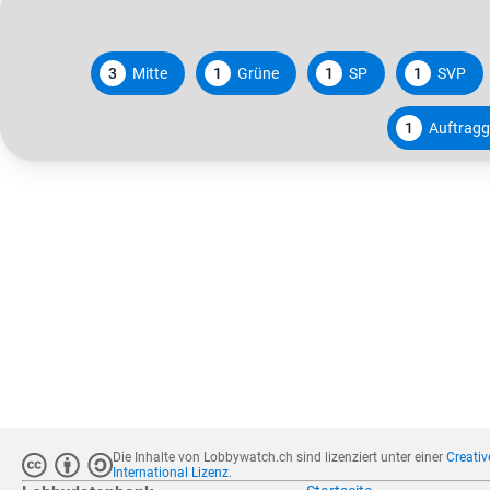
3
Mitte
1
Grüne
1
SP
1
SVP
1
Auftragge
Die Inhalte von Lobbywatch.ch sind lizenziert unter einer
Creati
International Lizenz
.