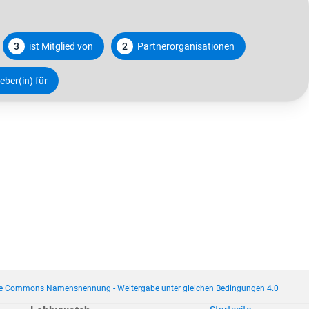
3
ist Mitglied von
2
Partnerorganisationen
ber(in) für
ve Commons Namensnennung - Weitergabe unter gleichen Bedingungen 4.0