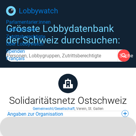
Lobbywatch
Parlamentarier:innen
Grösste Lobbydatenbank
Lobbygruppen
Zutrittsberechtigte
der Schweiz durchsuchen:
Über Lobbywatch
Spenden
Suche
Français
Solidaritätsnetz Ostschweiz
Gemeinwohl/Gesellschaft
,
Verein
,
St. Gallen
Angaben zur Organisation