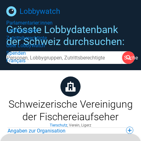
Lobbywatch
Parlamentarier:innen
Grösste Lobbydatenbank
Lobbygruppen
Zutrittsberechtigte
der Schweiz durchsuchen:
Über Lobbywatch
Spenden
Suche
Français
Schweizerische Vereinigung
der Fischereiaufseher
Tierschutz
,
Verein
,
Ligerz
Angaben zur Organisation