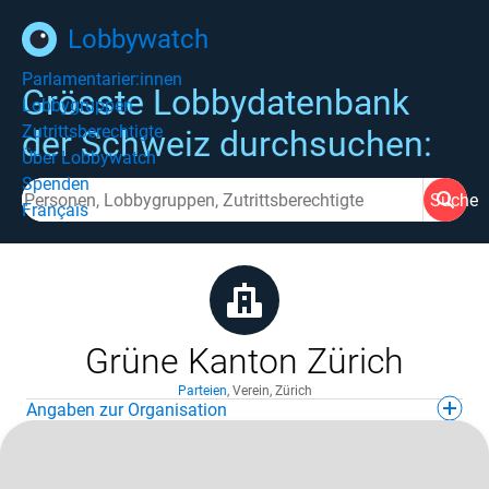
Lobbywatch
Parlamentarier:innen
Grösste Lobbydatenbank
Lobbygruppen
Zutrittsberechtigte
der Schweiz durchsuchen:
Über Lobbywatch
Spenden
Suche
Français
Grüne Kanton Zürich
Parteien
,
Verein
,
Zürich
Angaben zur Organisation