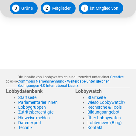
3
Grüne
2
Mitglieder
1
ist Mitglied von
Die Inhalte von Lobbywatch.ch sind lizenziert unter einer
Creative
Commons Namensnennung - Weitergabe unter gleichen
Bedingungen 4.0 International Lizenz
.
Lobbydatenbank
Lobbywatch
Startseite
Startseite
Parlamentarier:innen
Wieso Lobbywatch?
Lobbygruppen
Recherche & Tools
Zutrittsberechtigte
Bildungsangebot
Hinweise melden
Über Lobbywatch
Datenexport
Lobbynews (Blog)
Technik
Kontakt