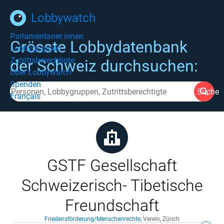
Lobbywatch
Parlamentarier:innen
Grösste Lobbydatenbank
Lobbygruppen
Zutrittsberechtigte
der Schweiz durchsuchen:
Über Lobbywatch
Spenden
Suche
Français
GSTF Gesellschaft
Schweizerisch- Tibetische
Freundschaft
Friedensförderung/Menschenrechte
,
Verein
,
Zürich