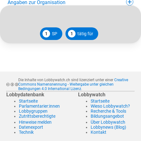
Angaben zur Organisation
1
SP
1
tätig für
Die Inhalte von Lobbywatch.ch sind lizenziert unter einer
Creative
Commons Namensnennung - Weitergabe unter gleichen
Bedingungen 4.0 International Lizenz
.
Lobbydatenbank
Lobbywatch
Startseite
Startseite
Parlamentarier:innen
Wieso Lobbywatch?
Lobbygruppen
Recherche & Tools
Zutrittsberechtigte
Bildungsangebot
Hinweise melden
Über Lobbywatch
Datenexport
Lobbynews (Blog)
Technik
Kontakt