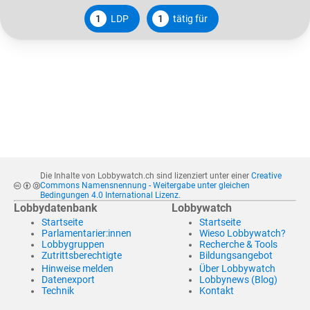
1
LDP
1
tätig für
Die Inhalte von Lobbywatch.ch sind lizenziert unter einer
Creative
Commons Namensnennung - Weitergabe unter gleichen
Bedingungen 4.0 International Lizenz
.
Lobbydatenbank
Lobbywatch
Startseite
Startseite
Parlamentarier:innen
Wieso Lobbywatch?
Lobbygruppen
Recherche & Tools
Zutrittsberechtigte
Bildungsangebot
Hinweise melden
Über Lobbywatch
Datenexport
Lobbynews (Blog)
Technik
Kontakt