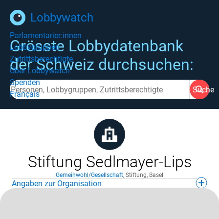
Lobbywatch
Parlamentarier:innen
Grösste Lobbydatenbank
Lobbygruppen
Zutrittsberechtigte
der Schweiz durchsuchen:
Über Lobbywatch
Spenden
Suche
Français
Stiftung Sedlmayer-Lips
Gemeinwohl/Gesellschaft
,
Stiftung
,
Basel
Angaben zur Organisation