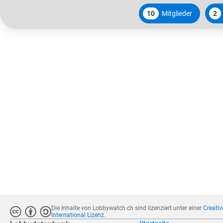
10
Mitglieder
2
Die Inhalte von Lobbywatch.ch sind lizenziert unter einer
Creati
International Lizenz
.