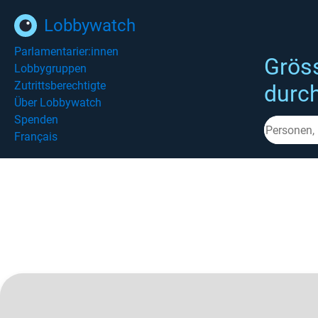
Lobbywatch
Parlamentarier:innen
Grös
Lobbygruppen
Zutrittsberechtigte
durc
Über Lobbywatch
Spenden
Français