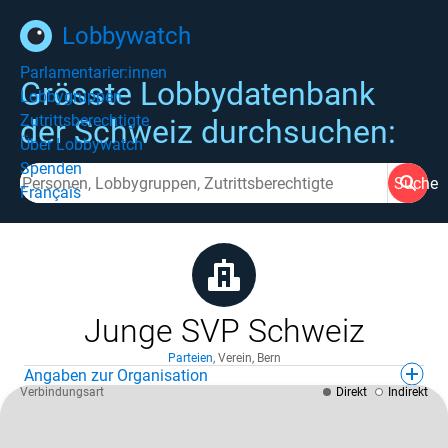
Lobbywatch
Parlamentarier:innen
Grösste Lobbydatenbank
Lobbygruppen
Zutrittsberechtigte
der Schweiz durchsuchen:
Über Lobbywatch
Spenden
Suche
Français
Junge SVP Schweiz
Parteien
,
Verein
,
Bern
Angaben zur Organisation
Verbindungsart
Direkt
Indirekt