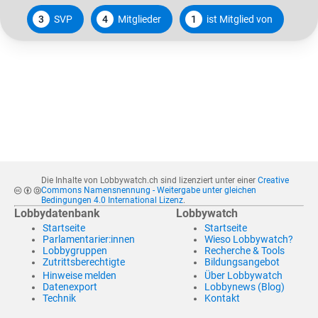
3
SVP
4
Mitglieder
1
ist Mitglied von
Die Inhalte von Lobbywatch.ch sind lizenziert unter einer
Creative
Commons Namensnennung - Weitergabe unter gleichen
Bedingungen 4.0 International Lizenz
.
Lobbydatenbank
Lobbywatch
Startseite
Startseite
Parlamentarier:innen
Wieso Lobbywatch?
Lobbygruppen
Recherche & Tools
Zutrittsberechtigte
Bildungsangebot
Hinweise melden
Über Lobbywatch
Datenexport
Lobbynews (Blog)
Technik
Kontakt