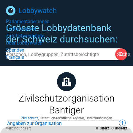
Lobbywatch
Parlamentarier:innen
Grösste Lobbydatenbank
Lobbygruppen
Zutrittsberechtigte
der Schweiz durchsuchen:
Über Lobbywatch
Spenden
Suche
Français
Zivilschutzorganisation
Bantiger
Zivilschutz
,
Öffentlich-rechtliche Anstalt
,
Ostermundingen
Angaben zur Organisation
Verbindungsart
Direkt
Indirekt