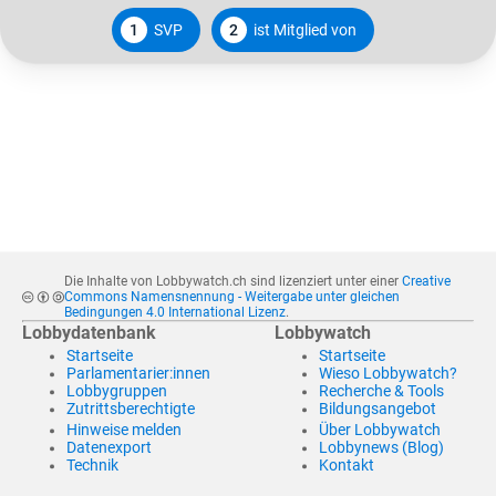
1
SVP
2
ist Mitglied von
Die Inhalte von Lobbywatch.ch sind lizenziert unter einer
Creative
Commons Namensnennung - Weitergabe unter gleichen
Bedingungen 4.0 International Lizenz
.
Lobbydatenbank
Lobbywatch
Startseite
Startseite
Parlamentarier:innen
Wieso Lobbywatch?
Lobbygruppen
Recherche & Tools
Zutrittsberechtigte
Bildungsangebot
Hinweise melden
Über Lobbywatch
Datenexport
Lobbynews (Blog)
Technik
Kontakt