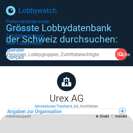
Lobbywatch
Parlamentarier:innen
Grösste Lobbydatenbank
Lobbygruppen
Zutrittsberechtigte
der Schweiz durchsuchen:
Über Lobbywatch
Spenden
Suche
Français
Urex AG
Advokaturen/Treuhand
,
AG
,
Hochfelden
Angaben zur Organisation
Verbindungsart
Direkt
Indirekt