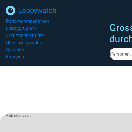
Lobbywatch
Parlamentarier:innen
Grös
Lobbygruppen
Zutrittsberechtigte
durc
Über Lobbywatch
Spenden
Français
Verbindungsart