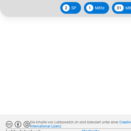
2
SP
1
Mitte
31
Mit
Die Inhalte von Lobbywatch.ch sind lizenziert unter einer
Creati
International Lizenz
.