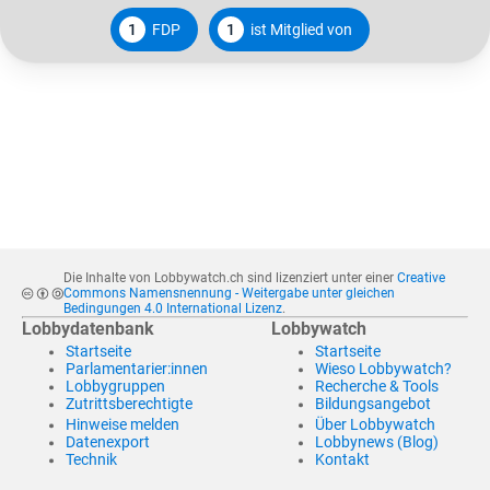
1
FDP
1
ist Mitglied von
Die Inhalte von Lobbywatch.ch sind lizenziert unter einer
Creative
Commons Namensnennung - Weitergabe unter gleichen
Bedingungen 4.0 International Lizenz
.
Lobbydatenbank
Lobbywatch
Startseite
Startseite
Parlamentarier:innen
Wieso Lobbywatch?
Lobbygruppen
Recherche & Tools
Zutrittsberechtigte
Bildungsangebot
Hinweise melden
Über Lobbywatch
Datenexport
Lobbynews (Blog)
Technik
Kontakt