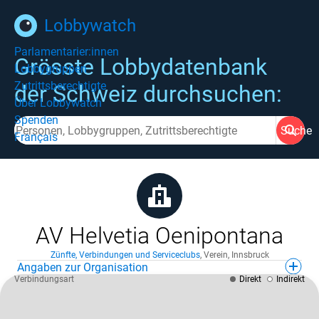
Lobbywatch
Parlamentarier:innen
Grösste Lobbydatenbank
Lobbygruppen
Zutrittsberechtigte
der Schweiz durchsuchen:
Über Lobbywatch
Spenden
Suche
Français
AV Helvetia Oenipontana
Zünfte, Verbindungen und Serviceclubs
,
Verein
,
Innsbruck
Angaben zur Organisation
Verbindungsart
Direkt
Indirekt