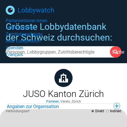
Lobbywatch
Parlamentarier:innen
Grösste Lobbydatenbank
Lobbygruppen
Zutrittsberechtigte
der Schweiz durchsuchen:
Über Lobbywatch
Spenden
Suche
Français
JUSO Kanton Zürich
Parteien
,
Verein
,
Zürich
Angaben zur Organisation
Verbindungsart
Direkt
Indirekt