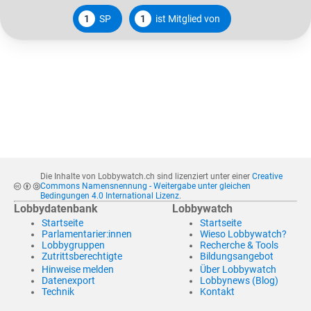
1
SP
1
ist Mitglied von
Die Inhalte von Lobbywatch.ch sind lizenziert unter einer
Creative
Commons Namensnennung - Weitergabe unter gleichen
Bedingungen 4.0 International Lizenz
.
Lobbydatenbank
Lobbywatch
Startseite
Startseite
Parlamentarier:innen
Wieso Lobbywatch?
Lobbygruppen
Recherche & Tools
Zutrittsberechtigte
Bildungsangebot
Hinweise melden
Über Lobbywatch
Datenexport
Lobbynews (Blog)
Technik
Kontakt