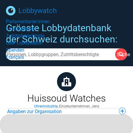
Lobbywatch
Parlamentarier:innen
Grösste Lobbydatenbank
Lobbygruppen
Zutrittsberechtigte
der Schweiz durchsuchen:
Über Lobbywatch
Spenden
Suche
Français
Huissoud Watches
Uhrenindustrie
,
Einzelunternehmen
,
Jens
Angaben zur Organisation