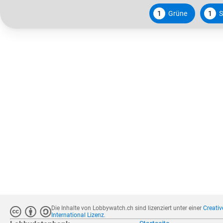
1
Grüne
1
S
Die Inhalte von Lobbywatch.ch sind lizenziert unter einer
Creati
International Lizenz
.