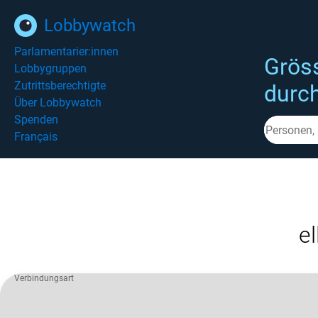
Lobbywatch
Parlamentarier:innen
Grös
Lobbygruppen
Zutrittsberechtigte
durc
Über Lobbywatch
Spenden
Français
el
Verbindungsart