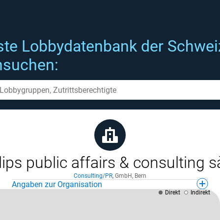
ste Lobbydatenbank der Schwei
hsuchen:
lips public affairs & consulting s
Consulting/PR
,
GmbH
,
Bern
Angaben zur Organisation
Direkt
Indirekt