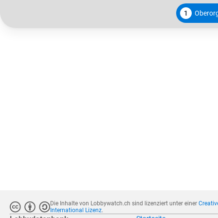
1
Oberorg
Die Inhalte von Lobbywatch.ch sind lizenziert unter einer
Creati
International Lizenz
.