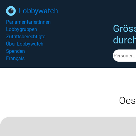
Lobbywatch
Parlamentarier:innen
Grös
Lobbygruppen
Zutrittsberechtigte
durc
Über Lobbywatch
Spenden
Français
Oes