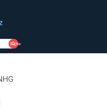
z
Suche
 NHG