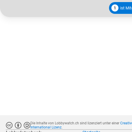
1
ist Mi
Die Inhalte von Lobbywatch.ch sind lizenziert unter einer
Creati
International Lizenz
.