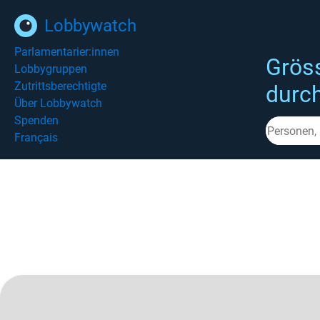
Lobbywatch
Parlamentarier:innen
Grös
Lobbygruppen
Zutrittsberechtigte
durc
Über Lobbywatch
Spenden
Français