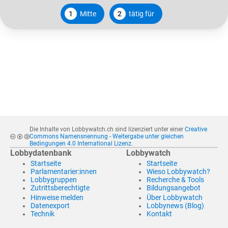
1
Mitte
2
tätig für
Die Inhalte von Lobbywatch.ch sind lizenziert unter einer
Creative
Commons Namensnennung - Weitergabe unter gleichen
Bedingungen 4.0 International Lizenz
.
Lobbydatenbank
Lobbywatch
Startseite
Startseite
Parlamentarier:innen
Wieso Lobbywatch?
Lobbygruppen
Recherche & Tools
Zutrittsberechtigte
Bildungsangebot
Hinweise melden
Über Lobbywatch
Datenexport
Lobbynews (Blog)
Technik
Kontakt