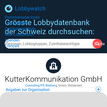
Lobbywatch
Parlamentarier:innen
Grösste Lobbydatenbank
Lobbygruppen
Zutrittsberechtigte
der Schweiz durchsuchen:
Über Lobbywatch
Spenden
Suche
Français
KutterKommunikation GmbH
Consulting/PR
,
Werbung
,
GmbH
,
Wädenswil
Angaben zur Organisation