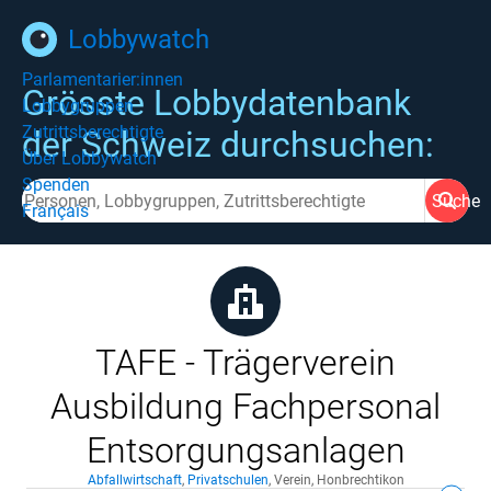
Lobbywatch
Parlamentarier:innen
Grösste Lobbydatenbank
Lobbygruppen
Zutrittsberechtigte
der Schweiz durchsuchen:
Über Lobbywatch
Spenden
Suche
Français
TAFE - Trägerverein
Ausbildung Fachpersonal
Entsorgungsanlagen
Abfallwirtschaft
,
Privatschulen
,
Verein
,
Honbrechtikon