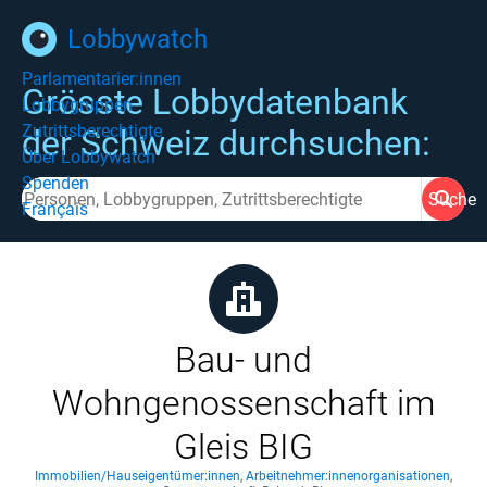
Lobbywatch
Parlamentarier:innen
Grösste Lobbydatenbank
Lobbygruppen
Zutrittsberechtigte
der Schweiz durchsuchen:
Über Lobbywatch
Spenden
Suche
Français
Bau- und
Wohngenossenschaft im
Gleis BIG
Immobilien/Hauseigentümer:innen
,
Arbeitnehmer:innenorganisationen
,