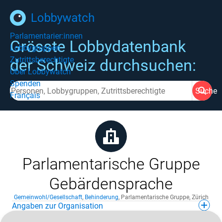
Lobbywatch
Parlamentarier:innen
Grösste Lobbydatenbank
Lobbygruppen
Zutrittsberechtigte
der Schweiz durchsuchen:
Über Lobbywatch
Spenden
Suche
Français
Parlamentarische Gruppe
Gebärdensprache
Gemeinwohl/Gesellschaft
,
Behinderung
,
Parlamentarische Gruppe
,
Zürich
Angaben zur Organisation