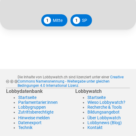
1
Mitte
1
SP
Die Inhalte von Lobbywatch.ch sind lizenziert unter einer
Creative
Commons Namensnennung - Weitergabe unter gleichen
Bedingungen 4.0 International Lizenz
.
Lobbydatenbank
Lobbywatch
Startseite
Startseite
Parlamentarier:innen
Wieso Lobbywatch?
Lobbygruppen
Recherche & Tools
Zutrittsberechtigte
Bildungsangebot
Hinweise melden
Über Lobbywatch
Datenexport
Lobbynews (Blog)
Technik
Kontakt