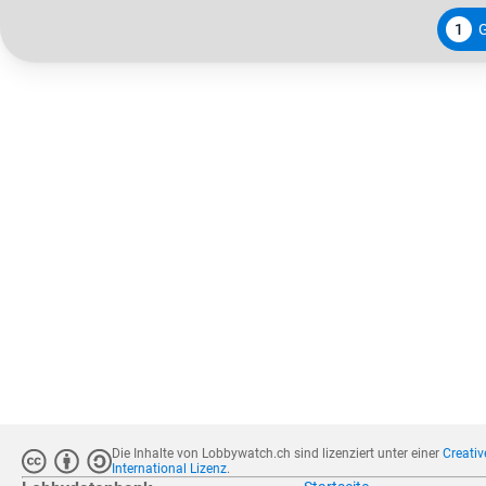
1
Die Inhalte von Lobbywatch.ch sind lizenziert unter einer
Creati
International Lizenz
.