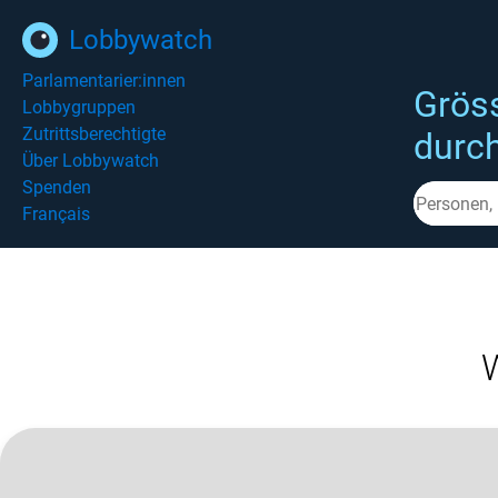
Lobbywatch
Parlamentarier:innen
Grös
Lobbygruppen
Zutrittsberechtigte
durc
Über Lobbywatch
Spenden
Français