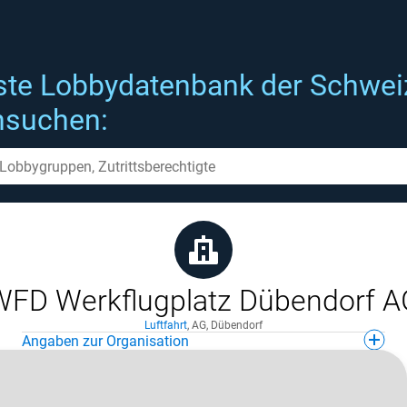
ste Lobbydatenbank der Schwei
hsuchen:
WFD Werkflugplatz Dübendorf A
Luftfahrt
,
AG
,
Dübendorf
Angaben zur Organisation