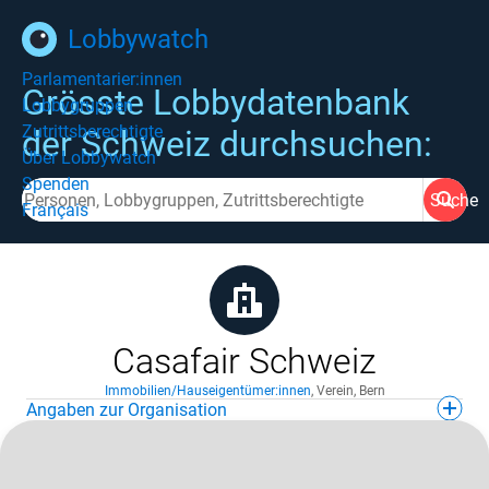
Lobbywatch
Parlamentarier:innen
Grösste Lobbydatenbank
Lobbygruppen
Zutrittsberechtigte
der Schweiz durchsuchen:
Über Lobbywatch
Spenden
Suche
Français
Casafair Schweiz
Immobilien/Hauseigentümer:innen
,
Verein
,
Bern
Angaben zur Organisation