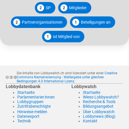
2
SP
2
Mitglieder
2
Partnerorganisationen
1
Beteiligungen an
1
ist Mitglied von
Die Inhalte von Lobbywatch.ch sind lizenziert unter einer
Creative
Commons Namensnennung - Weitergabe unter gleichen
Bedingungen 4.0 International Lizenz
.
Lobbydatenbank
Lobbywatch
Startseite
Startseite
Parlamentarier:innen
Wieso Lobbywatch?
Lobbygruppen
Recherche & Tools
Zutrittsberechtigte
Bildungsangebot
Hinweise melden
Über Lobbywatch
Datenexport
Lobbynews (Blog)
Technik
Kontakt