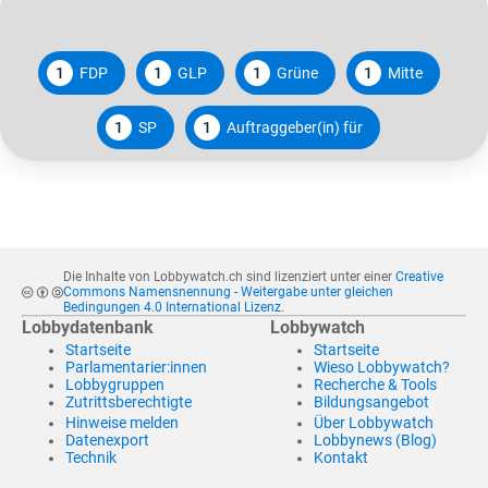
1
FDP
1
GLP
1
Grüne
1
Mitte
1
SP
1
Auftraggeber(in) für
Die Inhalte von Lobbywatch.ch sind lizenziert unter einer
Creative
Commons Namensnennung - Weitergabe unter gleichen
Bedingungen 4.0 International Lizenz
.
Lobbydatenbank
Lobbywatch
Startseite
Startseite
Parlamentarier:innen
Wieso Lobbywatch?
Lobbygruppen
Recherche & Tools
Zutrittsberechtigte
Bildungsangebot
Hinweise melden
Über Lobbywatch
Datenexport
Lobbynews (Blog)
Technik
Kontakt