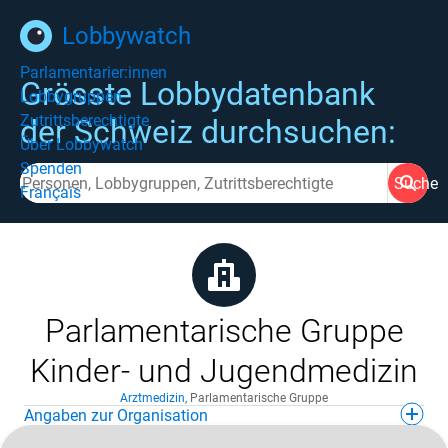
Lobbywatch
Parlamentarier:innen
Grösste Lobbydatenbank
Lobbygruppen
Zutrittsberechtigte
der Schweiz durchsuchen:
Über Lobbywatch
Spenden
Suche
Français
Parlamentarische Gruppe
Kinder- und Jugendmedizin
Arztmedizin
,
Parlamentarische Gruppe
Angaben zur Organisation