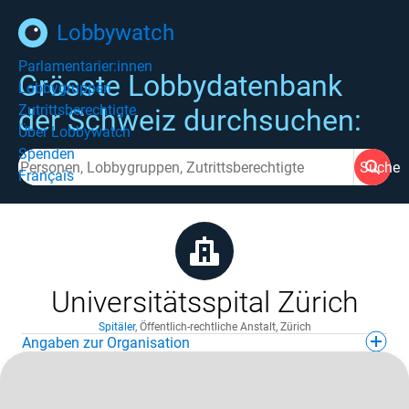
Lobbywatch
Parlamentarier:innen
Grösste Lobbydatenbank
Lobbygruppen
Zutrittsberechtigte
der Schweiz durchsuchen:
Über Lobbywatch
Spenden
Suche
Français
Universitätsspital Zürich
Spitäler
,
Öffentlich-rechtliche Anstalt
,
Zürich
Angaben zur Organisation