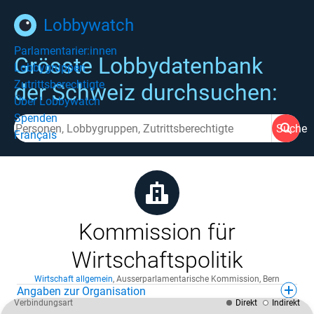
Lobbywatch
Parlamentarier:innen
Grösste Lobbydatenbank
Lobbygruppen
Zutrittsberechtigte
der Schweiz durchsuchen:
Über Lobbywatch
Spenden
Suche
Français
Kommission für
Wirtschaftspolitik
Wirtschaft allgemein
,
Ausserparlamentarische Kommission
,
Bern
Angaben zur Organisation
Verbindungsart
Direkt
Indirekt