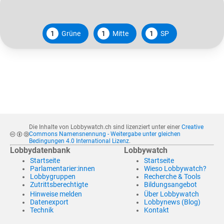
1
Grüne
1
Mitte
1
SP
Die Inhalte von Lobbywatch.ch sind lizenziert unter einer
Creative
Commons Namensnennung - Weitergabe unter gleichen
Bedingungen 4.0 International Lizenz
.
Lobbydatenbank
Lobbywatch
Startseite
Startseite
Parlamentarier:innen
Wieso Lobbywatch?
Lobbygruppen
Recherche & Tools
Zutrittsberechtigte
Bildungsangebot
Hinweise melden
Über Lobbywatch
Datenexport
Lobbynews (Blog)
Technik
Kontakt