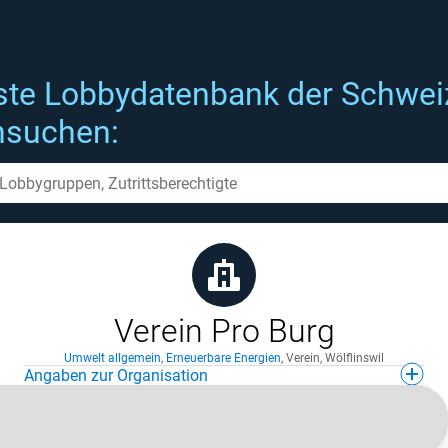
ste Lobbydatenbank der Schwei
hsuchen:
Verein Pro Burg
Umwelt allgemein
,
Erneuerbare Energien
,
Verein
,
Wölflinswil
Angaben zur Organisation