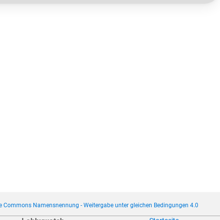
ve Commons Namensnennung - Weitergabe unter gleichen Bedingungen 4.0