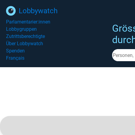
Lobbywatch
Parlamentarier:innen
Grös
Lobbygruppen
Zutrittsberechtigte
durc
Über Lobbywatch
Spenden
Français