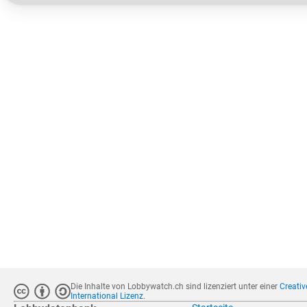
Die Inhalte von Lobbywatch.ch sind lizenziert unter einer
Creati
International Lizenz
.