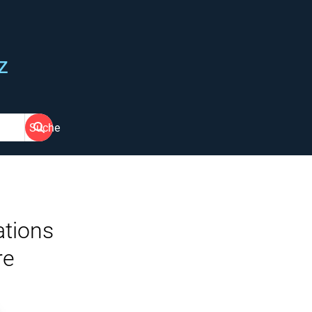
z
Suche
ations
re