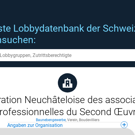
ste Lobbydatenbank der Schwei
hsuchen:
ation Neuchâteloise des associ
rofessionnelles du Second Œuv
Baunebengewerbe
,
Verein
,
Boudevilliers
Angaben zur Organisation