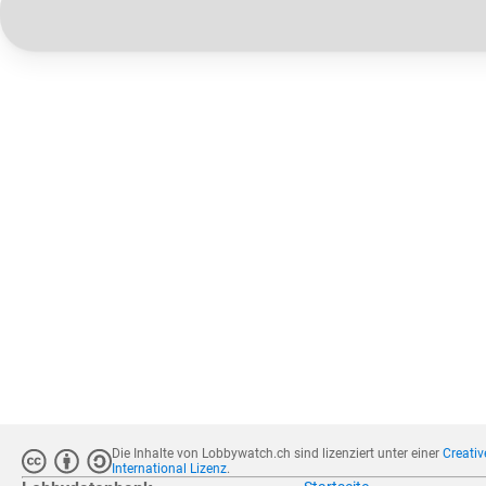
Die Inhalte von Lobbywatch.ch sind lizenziert unter einer
Creati
International Lizenz
.