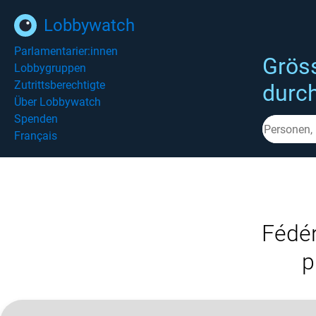
Lobbywatch
Parlamentarier:innen
Grös
Lobbygruppen
Zutrittsberechtigte
durc
Über Lobbywatch
Spenden
Français
Fédér
p