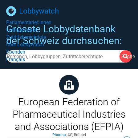
Lobbywatch
Parlamentarier:innen
Grösste Lobbydatenbank
Lobbygruppen
Zutrittsberechtigte
der Schweiz durchsuchen:
Über Lobbywatch
Spenden
Suche
Français
European Federation of
Pharmaceutical Industries
and Associations (EFPIA)
Pharma
,
AG
,
Brüssel