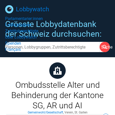
Lobbywatch
Parlamentarier:innen
Grösste Lobbydatenbank
Lobbygruppen
Zutrittsberechtigte
der Schweiz durchsuchen:
Über Lobbywatch
Spenden
Suche
Français
Ombudsstelle Alter und
Behinderung der Kantone
SG, AR und AI
Gemeinwohl/Gesellschaft
,
Verein
,
St. Gallen