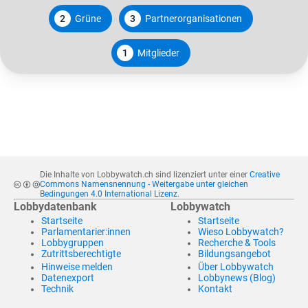
2
Grüne
3
Partnerorganisationen
1
Mitglieder
Die Inhalte von Lobbywatch.ch sind lizenziert unter einer
Creative
Commons Namensnennung - Weitergabe unter gleichen
Bedingungen 4.0 International Lizenz
.
Lobbydatenbank
Lobbywatch
Startseite
Startseite
Parlamentarier:innen
Wieso Lobbywatch?
Lobbygruppen
Recherche & Tools
Zutrittsberechtigte
Bildungsangebot
Hinweise melden
Über Lobbywatch
Datenexport
Lobbynews (Blog)
Technik
Kontakt