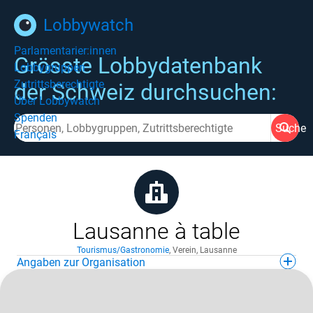
Lobbywatch
Parlamentarier:innen
Grösste Lobbydatenbank
Lobbygruppen
Zutrittsberechtigte
der Schweiz durchsuchen:
Über Lobbywatch
Spenden
Suche
Français
Lausanne à table
Tourismus/Gastronomie
,
Verein
,
Lausanne
Angaben zur Organisation