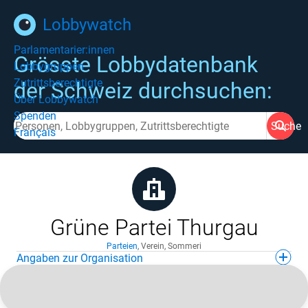
Lobbywatch
Parlamentarier:innen
Grösste Lobbydatenbank
Lobbygruppen
Zutrittsberechtigte
der Schweiz durchsuchen:
Über Lobbywatch
Spenden
Suche
Français
Grüne Partei Thurgau
Parteien
,
Verein
,
Sommeri
Angaben zur Organisation