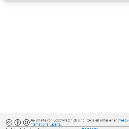
Die Inhalte von Lobbywatch.ch sind lizenziert unter einer
Creati
International Lizenz
.