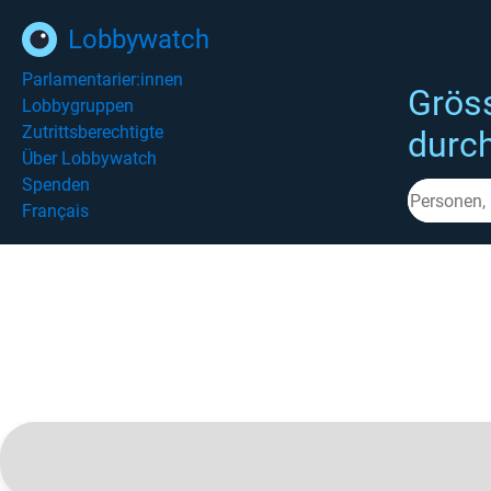
Lobbywatch
Parlamentarier:innen
Grös
Lobbygruppen
Zutrittsberechtigte
durc
Über Lobbywatch
Spenden
Français