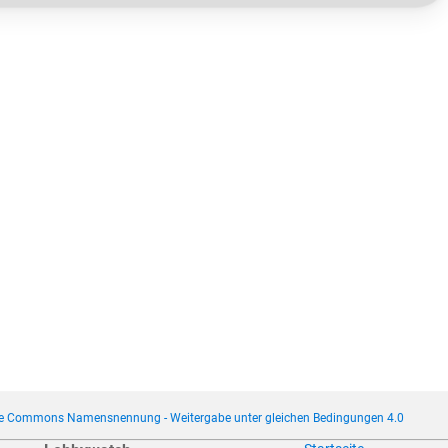
ve Commons Namensnennung - Weitergabe unter gleichen Bedingungen 4.0