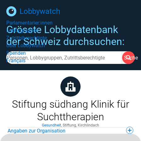
Lobbywatch
Parlamentarier:innen
Grösste Lobbydatenbank
Lobbygruppen
Zutrittsberechtigte
der Schweiz durchsuchen:
Über Lobbywatch
Spenden
Suche
Français
Stiftung südhang Klinik für
Suchttherapien
Gesundheit
,
Stiftung
,
Kirchlindach
Angaben zur Organisation