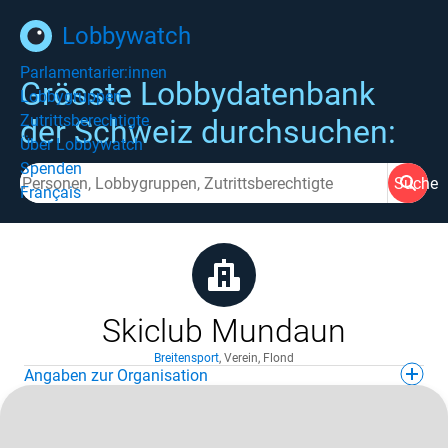
Lobbywatch
Parlamentarier:innen
Grösste Lobbydatenbank
Lobbygruppen
Zutrittsberechtigte
der Schweiz durchsuchen:
Über Lobbywatch
Spenden
Suche
Français
Skiclub Mundaun
Breitensport
,
Verein
,
Flond
Angaben zur Organisation