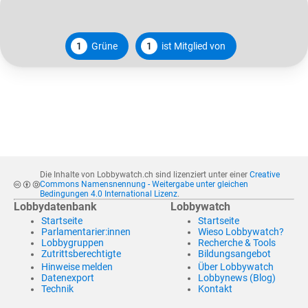
1
Grüne
1
ist Mitglied von
Die Inhalte von Lobbywatch.ch sind lizenziert unter einer
Creative
Commons Namensnennung - Weitergabe unter gleichen
Bedingungen 4.0 International Lizenz
.
Lobbydatenbank
Lobbywatch
Startseite
Startseite
Parlamentarier:innen
Wieso Lobbywatch?
Lobbygruppen
Recherche & Tools
Zutrittsberechtigte
Bildungsangebot
Hinweise melden
Über Lobbywatch
Datenexport
Lobbynews (Blog)
Technik
Kontakt