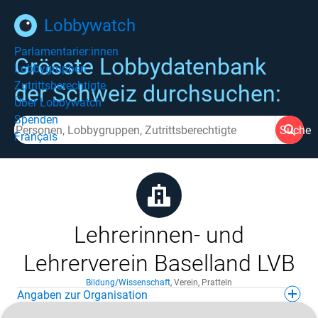
Lobbywatch
Parlamentarier:innen
Grösste Lobbydatenbank
Lobbygruppen
Zutrittsberechtigte
der Schweiz durchsuchen:
Über Lobbywatch
Spenden
Suche
Français
Lehrerinnen- und
Lehrerverein Baselland LVB
Bildung/Wissenschaft
,
Verein
,
Pratteln
Angaben zur Organisation