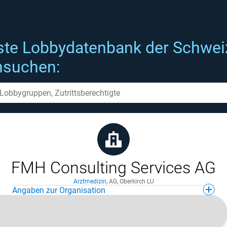
ste Lobbydatenbank der Schwei
hsuchen:
FMH Consulting Services AG
Arztmedizin
,
AG
,
Oberkirch LU
Angaben zur Organisation