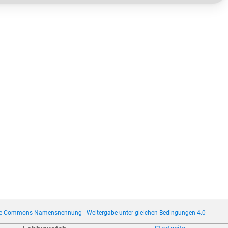
ve Commons Namensnennung - Weitergabe unter gleichen Bedingungen 4.0