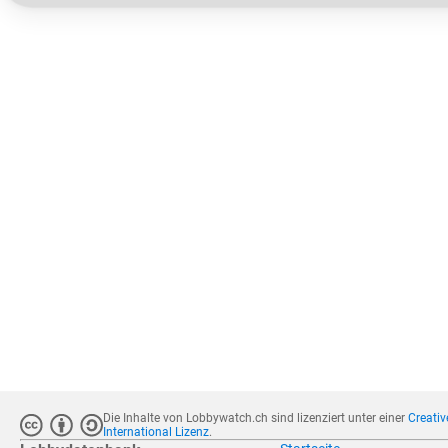
Die Inhalte von Lobbywatch.ch sind lizenziert unter einer
Creati
International Lizenz
.