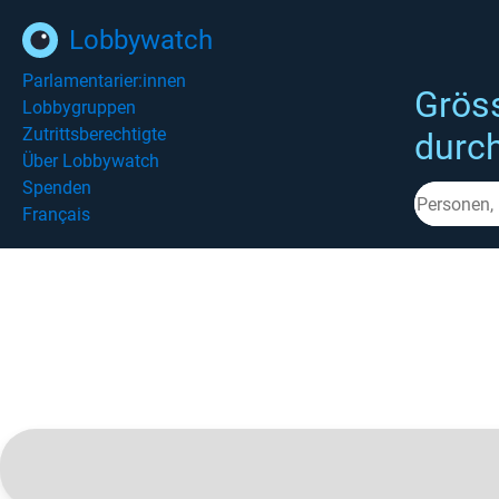
Lobbywatch
Parlamentarier:innen
Grös
Lobbygruppen
Zutrittsberechtigte
durc
Über Lobbywatch
Spenden
Français