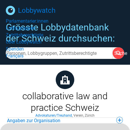
Lobbywatch
Parlamentarier:innen
Grösste Lobbydatenbank
Lobbygruppen
Zutrittsberechtigte
der Schweiz durchsuchen:
Über Lobbywatch
Spenden
Suche
Français
collaborative law and
practice Schweiz
Advokaturen/Treuhand
,
Verein
,
Zürich
Angaben zur Organisation