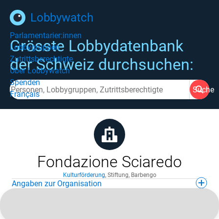
Lobbywatch
Parlamentarier:innen
Grösste Lobbydatenbank
Lobbygruppen
Zutrittsberechtigte
der Schweiz durchsuchen:
Über Lobbywatch
Spenden
Suche
Français
Fondazione Sciaredo
Kulturförderung
,
Stiftung
,
Barbengo
Angaben zur Organisation