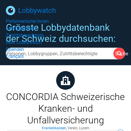
Lobbywatch
Parlamentarier:innen
Grösste Lobbydatenbank
Lobbygruppen
Zutrittsberechtigte
der Schweiz durchsuchen:
Über Lobbywatch
Spenden
Suche
Français
CONCORDIA Schweizerische
Kranken- und
Unfallversicherung
Krankenkassen
,
Verein
,
Luzern