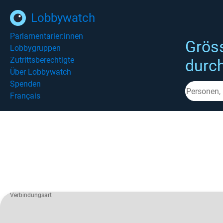
Lobbywatch
Parlamentarier:innen
Grös
Lobbygruppen
Zutrittsberechtigte
durc
Über Lobbywatch
Spenden
Français
Verbindungsart