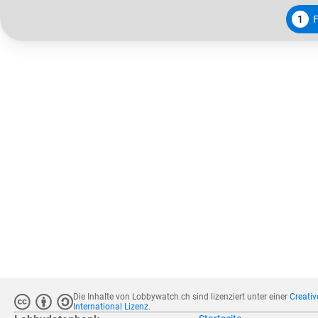
1
Die Inhalte von Lobbywatch.ch sind lizenziert unter einer
Creati
International Lizenz
.