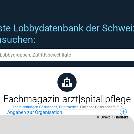
ste Lobbydatenbank der Schwei
hsuchen:
Fachmagazin arzt|spital|pflege
Dienstleistungen Gesundheit
,
Printmedien
,
Einfache Gesellschaft
,
Zug
Angaben zur Organisation
Direkt
Indirekt