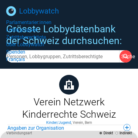
Lobbywatch
Parlamentarier:innen
Grösste Lobbydatenbank
Lobbygruppen
Zutrittsberechtigte
der Schweiz durchsuchen:
Über Lobbywatch
Spenden
Suche
Français
Verein Netzwerk
Kinderrechte Schweiz
Kinder/Jugend
,
Verein
,
Bern
Angaben zur Organisation
Verbindungsart
Direkt
Indirekt