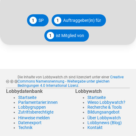
1
SP
1
Auftraggeber(in) für
1
ist Mitglied von
Die Inhalte von Lobbywatch.ch sind lizenziert unter einer
Creative
Commons Namensnennung - Weitergabe unter gleichen
Bedingungen 4.0 International Lizenz
.
Lobbydatenbank
Lobbywatch
Startseite
Startseite
Parlamentarier:innen
Wieso Lobbywatch?
Lobbygruppen
Recherche & Tools
Zutrittsberechtigte
Bildungsangebot
Hinweise melden
Über Lobbywatch
Datenexport
Lobbynews (Blog)
Technik
Kontakt