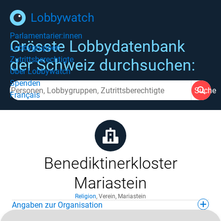
Lobbywatch
Parlamentarier:innen
Grösste Lobbydatenbank
Lobbygruppen
Zutrittsberechtigte
der Schweiz durchsuchen:
Über Lobbywatch
Spenden
Suche
Français
Benediktinerkloster
Mariastein
Religion
,
Verein
,
Mariastein
Angaben zur Organisation