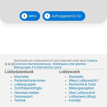
3
Mitte
1
Auftraggeber(in) für
Die Inhalte von Lobbywatch.ch sind lizenziert unter einer
Creative
Commons Namensnennung - Weitergabe unter gleichen
Bedingungen 4.0 International Lizenz
.
Lobbydatenbank
Lobbywatch
Startseite
Startseite
Parlamentarier:innen
Wieso Lobbywatch?
Lobbygruppen
Recherche & Tools
Zutrittsberechtigte
Bildungsangebot
Hinweise melden
Über Lobbywatch
Datenexport
Lobbynews (Blog)
Technik
Kontakt