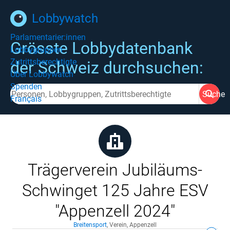
Lobbywatch
Parlamentarier:innen
Grösste Lobbydatenbank
Lobbygruppen
Zutrittsberechtigte
der Schweiz durchsuchen:
Über Lobbywatch
Spenden
Suche
Français
Trägerverein Jubiläums-
Schwinget 125 Jahre ESV
"Appenzell 2024"
Breitensport
,
Verein
,
Appenzell