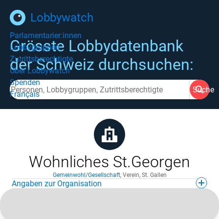
Lobbywatch
Parlamentarier:innen
Grösste Lobbydatenbank
Lobbygruppen
Zutrittsberechtigte
der Schweiz durchsuchen:
Über Lobbywatch
Spenden
Suche
Français
Wohnliches St.Georgen
Gemeinwohl/Gesellschaft
,
Verein
,
St. Gallen
Angaben zur Organisation