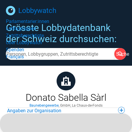
Lobbywatch
Parlamentarier:innen
Grösste Lobbydatenbank
Lobbygruppen
Zutrittsberechtigte
der Schweiz durchsuchen:
Über Lobbywatch
Spenden
Suche
Français
Donato Sabella Sàrl
Baunebengewerbe
,
GmbH
,
La Chaux-de-Fonds
Angaben zur Organisation