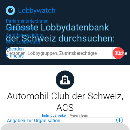
Lobbywatch
Parlamentarier:innen
Grösste Lobbydatenbank
Lobbygruppen
Zutrittsberechtigte
der Schweiz durchsuchen:
Über Lobbywatch
Spenden
Suche
Français
Automobil Club der Schweiz,
ACS
Individualverkehr
,
Verein
,
Bern
Angaben zur Organisation