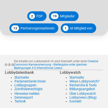
2
FDP
19
Mitglieder
13
Partnerorganisationen
1
ist Mitglied von
Die Inhalte von Lobbywatch.ch sind lizenziert unter einer
Creative
Commons Namensnennung - Weitergabe unter gleichen
Bedingungen 4.0 International Lizenz
.
Lobbydatenbank
Lobbywatch
Startseite
Startseite
Parlamentarier:innen
Wieso Lobbywatch?
Lobbygruppen
Recherche & Tools
Zutrittsberechtigte
Bildungsangebot
Hinweise melden
Über Lobbywatch
Datenexport
Lobbynews (Blog)
Technik
Kontakt