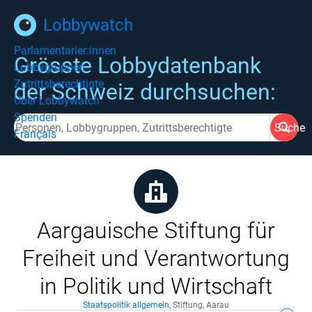
Lobbywatch
Parlamentarier:innen
Grösste Lobbydatenbank
Lobbygruppen
Zutrittsberechtigte
der Schweiz durchsuchen:
Über Lobbywatch
Spenden
Suche
Français
Aargauische Stiftung für
Freiheit und Verantwortung
in Politik und Wirtschaft
Staatspolitik allgemein
,
Stiftung
,
Aarau